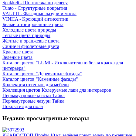
Spakkeli - Шпатлевка по дереву
Tunto - Структурные покрытия
VALTTI - Фасадные лазури и масла
VINHA - Кроющий антисептик
Белые и тонированные цвета
Холодные цвета природы
Теплые цвета природы
Желтые и оранжевые цвета
Синие и фиолетовые цвета
Красные цвета
Зеленые цвета
Каталог цветов "LUMI - Исключительно белая краска для
интерьера"
Каталог цветов "Деревянные фасады"
Каталог цветов "Каменные фасады"
Коллекция оттенков для мебели
Коллекция цветов Колеруемые лаки для интерьеров
Перламутровые краски Тайка
Перламутровые лазури Тайка
Покрытия для пола
Недавно просмотренные товары
РЖАВОСТОП Профи 10 кг. зелёная грунт-эмаль по ржавчине